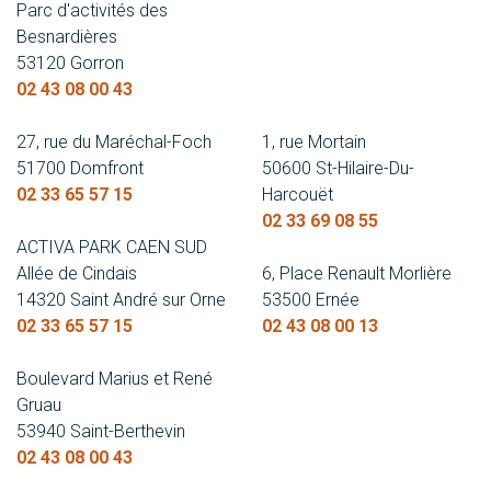
Parc d'activités des
Besnardières
53120 Gorron
02 43 08 00 43
27, rue du Maréchal-Foch
1, rue Mortain
51700 Domfront
50600 St-Hilaire-Du-
02 33 65 57 15
Harcouët
02 33 69 08 55
ACTIVA PARK CAEN SUD
Allée de Cindais
6, Place Renault Morlière
14320 Saint André sur Orne
53500 Ernée
02 33 65 57 15
02 43 08 00 13
Boulevard Marius et René
Gruau
53940 Saint-Berthevin
02 43 08 00 43