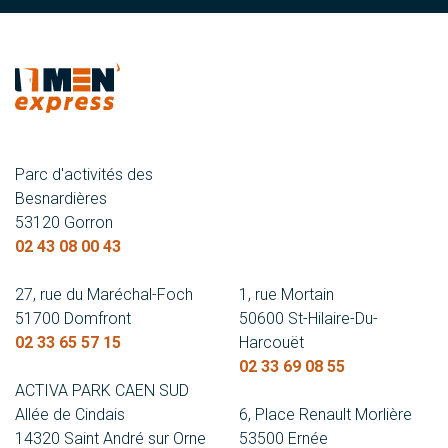
Parc d'activités des
Besnardières
53120 Gorron
02 43 08 00 43
27, rue du Maréchal-Foch
1, rue Mortain
51700 Domfront
50600 St-Hilaire-Du-
02 33 65 57 15
Harcouët
02 33 69 08 55
ACTIVA PARK CAEN SUD
Allée de Cindais
6, Place Renault Morlière
14320 Saint André sur Orne
53500 Ernée