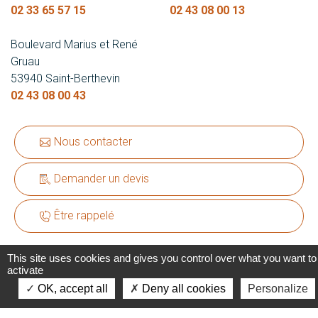
02 33 65 57 15
02 43 08 00 13
Boulevard Marius et René
Gruau
53940 Saint-Berthevin
02 43 08 00 43
Nous contacter
Demander un devis
Être rappelé
This site uses cookies and gives you control over what you want to
activate
OK, accept all
Deny all cookies
Personalize
•
•
•
Mentions légales
Plan du site
Protection des données
•
Gestion des cookies
LEB Communication